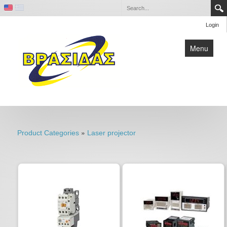
Login
Menu
Home
Contact
»
Product Categories
Laser projector
Company