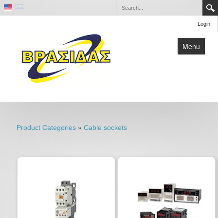
Login
Menu
Home
Contact
»
Product Categories
Cable sockets
Company