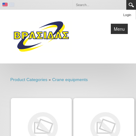
Login
Menu
Home
Contact
»
Product Categories
Crane equipments
Company