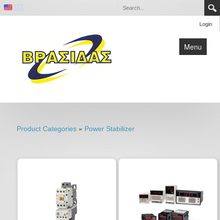
Login
Menu
Home
Contact
»
Product Categories
Power Stabilizer
Company